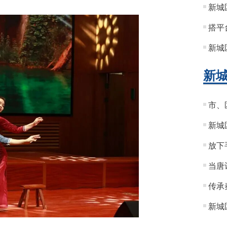
新城
搭平
新城
新
市、
新城
放下
当唐
传承
新城