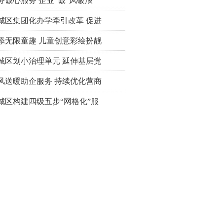
务诚心服务 企业“诚”风破浪
城区集团化办学牵引改革 促进
添无限童趣 儿童创意彩绘扮靓
城区划小治理单元 延伸基层党
风送暖助企服务 持续优化营商
城区构建四级五步“网格化”服