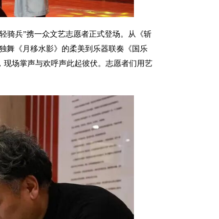
骑兵”携一众文艺志愿者正式登场。从《斩
滚，从独舞《月移水影》的柔美到乐器联奏《国乐
，现场掌声与欢呼声此起彼伏。志愿者们用艺