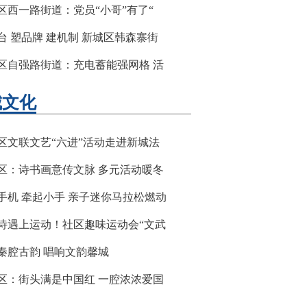
区西一路街道：党员“小哥”有了“
台 塑品牌 建机制 新城区韩森寨街
区自强路街道：充电蓄能强网格 活
城文化
区文联文艺“六进”活动走进新城法
区：诗书画意传文脉 多元活动暖冬
手机 牵起小手 亲子迷你马拉松燃动
诗遇上运动！社区趣味运动会“文武
秦腔古韵 唱响文韵馨城
区：街头满是中国红 一腔浓浓爱国