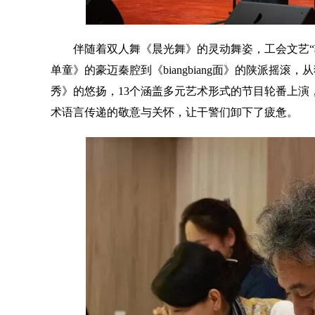
伴随着双人舞《晨光舞》的灵动舞姿，工会文艺“轻
单童》的豪迈秦腔到《biangbiang面》的陕派摇
秀》的悠扬，13个涵盖多元艺术形式的节目轮番上演
术语言传递的敬意与关怀，让干警们卸下了疲惫。