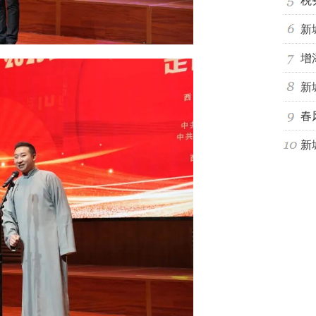
税
新
增
新
春
新