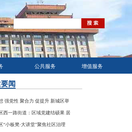
务
公共服务
增值服务
建要闻
想 强党性 聚合力 促提升 新城区举
区西一路街道：区域党建结硕果 居
区“小板凳·大讲堂”聚焦社区治理