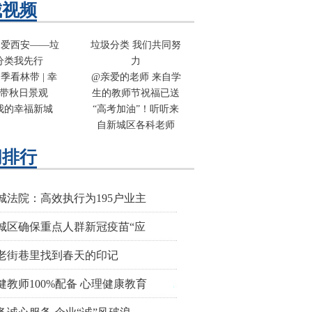
城视频
 爱西安——垃
垃圾分类 我们共同努
分类我先行
力
季看林带 | 幸
@亲爱的老师 来自学
带秋日景观
生的教师节祝福已送
我的幸福新城
“高考加油”！听听来
自新城区各科老师
闻排行
城法院：高效执行为195户业主
城区确保重点人群新冠疫苗“应
老街巷里找到春天的印记
健教师100%配备 心理健康教育