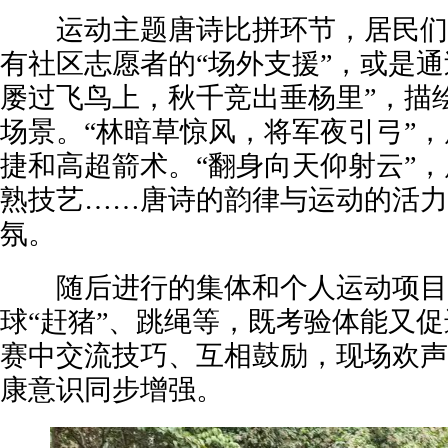
运动主题唐诗比拼环节，居民们
有社区志愿者的“场外支援”，或是通
屡过飞鸟上，秋千竞出垂杨里”，描
场景。“林暗草惊风，将军夜引弓”
捷和高超箭术。“翻身向天仰射云”
熟技艺……唐诗的韵律与运动的活力
氛。
随后进行的集体和个人运动项目
球“赶猪”、跳绳等，既考验体能又
赛中交流技巧、互相鼓励，现场欢声
康意识同步增强。