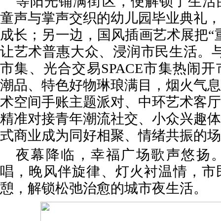
等阳光铺满街区，便解锁了生活
童声与掌声交织的幼儿园毕业典礼，
成长；另一边，国风插画艺术展把“
让艺术普惠大众、浸润市民生活。与
市集、光合交易SPACE市集热闹
潮品、特色好物琳琅满目，烟火气息
术空间手账主题派对、中环艺术客厅
精准对接青年潮流社交、小众兴趣体
式商业成为同好相聚、情绪共振的场
夜幕降临，幸福广场歌声悠扬
唱，晚风伴旋律、灯火衬温情，市
憩，解锁松弛治愈的城市夜生活。