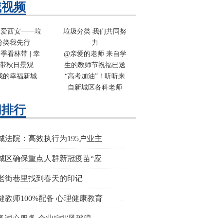
城视频
 爱西安——垃
垃圾分类 我们共同努
分类我先行
力
季看林带 | 幸
@亲爱的老师 来自学
带秋日景观
生的教师节祝福已送
我的幸福新城
“高考加油”！听听来
自新城区各科老师
闻排行
城法院：高效执行为195户业主
城区确保重点人群新冠疫苗“应
老街巷里找到春天的印记
健教师100%配备 心理健康教育