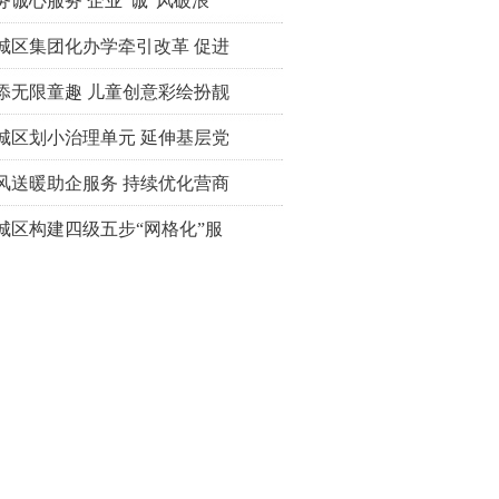
务诚心服务 企业“诚”风破浪
城区集团化办学牵引改革 促进
添无限童趣 儿童创意彩绘扮靓
城区划小治理单元 延伸基层党
风送暖助企服务 持续优化营商
城区构建四级五步“网格化”服