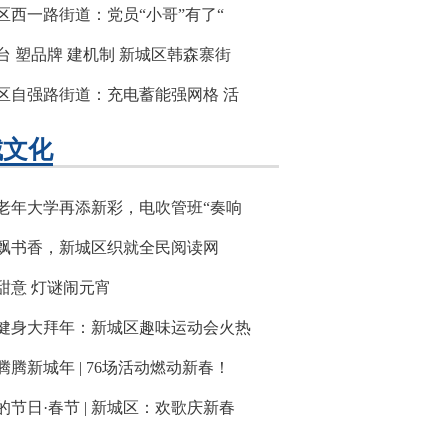
区西一路街道：党员“小哥”有了“
台 塑品牌 建机制 新城区韩森寨街
区自强路街道：充电蓄能强网格 活
城文化
老年大学再添新彩，电吹管班“奏响
飘书香，新城区织就全民阅读网
甜意 灯谜闹元宵
健身大拜年：新城区趣味运动会火热
腾腾新城年 | 76场活动燃动新春！
的节日·春节 | 新城区：欢歌庆新春