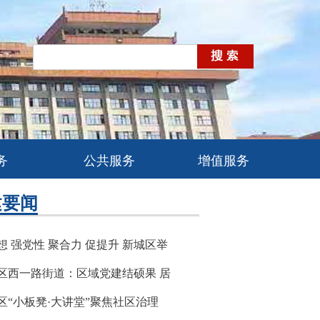
务
公共服务
增值服务
建要闻
想 强党性 聚合力 促提升 新城区举
区西一路街道：区域党建结硕果 居
区“小板凳·大讲堂”聚焦社区治理