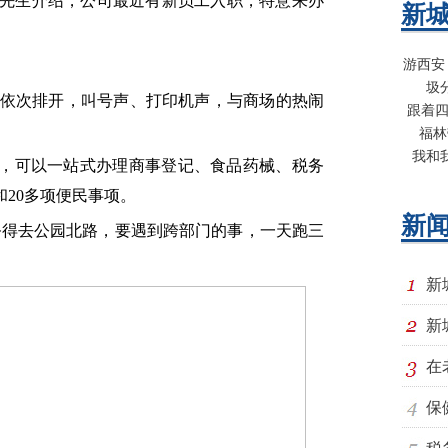
李先生介绍，公司最近有新员工入职，特意来办
新
游西安
圾
口依次排开，叫号声、打印机声，与商场的热闹
跟着四
福林
我和
，可以一站式办理商事登记、食品药械、税务
和20多项便民事项。
新
务得去公园北路，要遇到跨部门的事，一天跑三
新
新
在
保